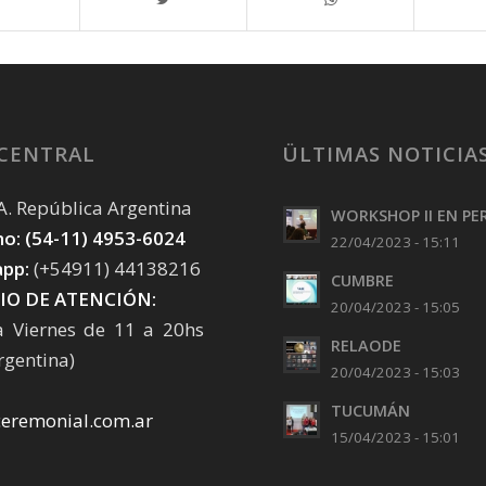
 CENTRAL
ÜLTIMAS NOTICIA
. A. República Argentina
WORKSHOP II EN PE
o: (54-11) 4953-6024
22/04/2023 - 15:11
pp:
(+54911) 44138216
CUMBRE
IO DE ATENCIÓN:
20/04/2023 - 15:05
a Viernes de 11 a 20hs
RELAODE
rgentina)
20/04/2023 - 15:03
TUCUMÁN
ceremonial.com.ar
15/04/2023 - 15:01