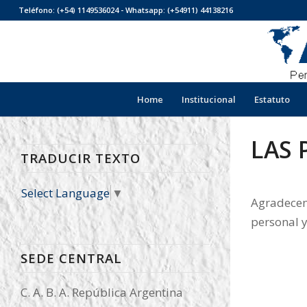
Teléfono: (+54) 1149536024 - Whatsapp: (+54911) 44138216
Home
Institucional
Estatuto
LAS 
TRADUCIR TEXTO
Select Language
▼
Agradecem
personal y
SEDE CENTRAL
C. A. B. A. República Argentina