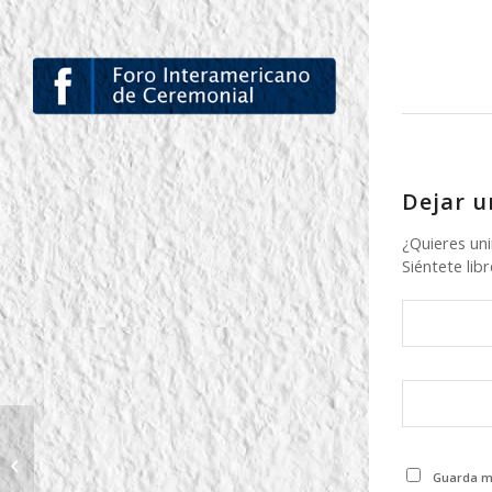
Dejar u
¿Quieres uni
Siéntete libr
ESCUELA DE
GARABATO
Guarda mi