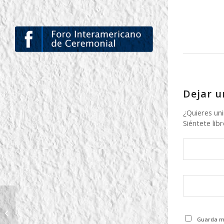
Dejar u
¿Quieres uni
Siéntete libr
EN TV
Guarda mi