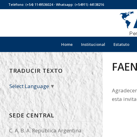
Teléfono: (+54) 1149536024 - Whatsapp: (+54911) 44138216
Home
Institucional
Estatuto
FAE
TRADUCIR TEXTO
Select Language
▼
Agradecem
esta invit
SEDE CENTRAL
C. A. B. A. República Argentina