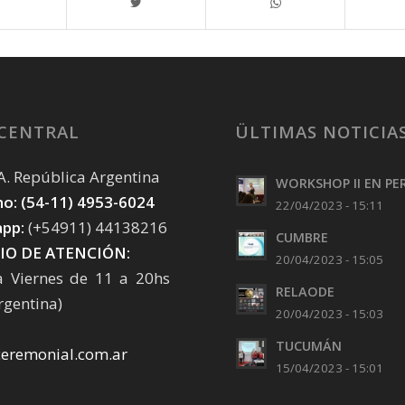
 CENTRAL
ÜLTIMAS NOTICIA
. A. República Argentina
WORKSHOP II EN PE
o: (54-11) 4953-6024
22/04/2023 - 15:11
pp:
(+54911) 44138216
CUMBRE
IO DE ATENCIÓN:
20/04/2023 - 15:05
a Viernes de 11 a 20hs
RELAODE
rgentina)
20/04/2023 - 15:03
TUCUMÁN
ceremonial.com.ar
15/04/2023 - 15:01