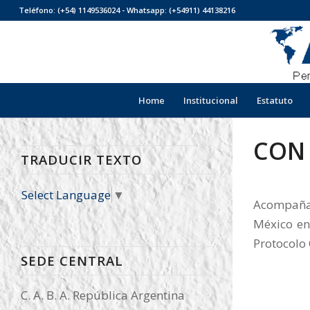
Teléfono: (+54) 1149536024 - Whatsapp: (+54911) 44138216
Home
Institucional
Estatuto
CON 
TRADUCIR TEXTO
Select Language
▼
Acompañam
México en
Protocolo 
SEDE CENTRAL
C. A. B. A. República Argentina