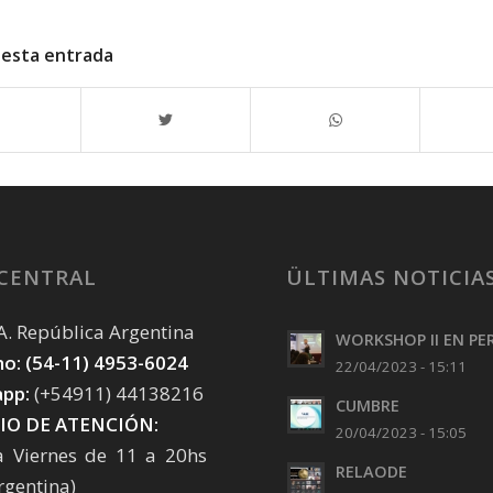
 esta entrada
 CENTRAL
ÜLTIMAS NOTICIA
. A. República Argentina
WORKSHOP II EN PE
o: (54-11) 4953-6024
22/04/2023 - 15:11
pp:
(+54911) 44138216
CUMBRE
IO DE ATENCIÓN:
20/04/2023 - 15:05
a Viernes de 11 a 20hs
RELAODE
rgentina)