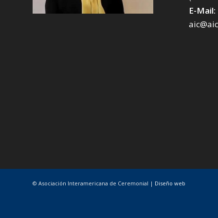
E-Mail:
aic@ai
© Asociación Interamericana de Ceremonial |
Diseño web