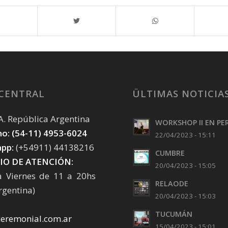
 CENTRAL
ÜLTIMAS NOTICIA
. A. República Argentina
WORKSHOP II EN PE
o: (54-11) 4953-6024
22/04/2023 - 15:11
pp:
(+54911) 44138216
CUMBRE
IO DE ATENCIÓN:
20/04/2023 - 15:05
a Viernes de 11 a 20hs
RELAODE
rgentina)
20/04/2023 - 15:03
TUCUMÁN
ceremonial.com.ar
15/04/2023 - 15:01