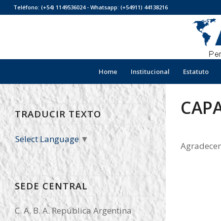
Teléfono: (+54) 1149536024 - Whatsapp: (+54911) 44138216
Home
Institucional
Estatuto
CAPA
TRADUCIR TEXTO
Select Language
▼
Agradece
SEDE CENTRAL
C. A. B. A. República Argentina