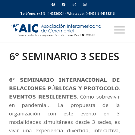
Teléfono: (+54) 1149536024 - Whatsapp: (+54911) 44138216
6° SEMINARIO 3 SEDES
𝟲° 𝗦𝗘𝗠𝗜𝗡𝗔𝗥𝗜𝗢 𝗜𝗡𝗧𝗘𝗥𝗡𝗔𝗖𝗜𝗢𝗡𝗔𝗟 𝗗𝗘
𝗥𝗘𝗟𝗔𝗖𝗜𝗢𝗡𝗘𝗦 𝗣Ú𝗕𝗟𝗜𝗖𝗔𝗦 𝗬 𝗣𝗥𝗢𝗧𝗢𝗖𝗢𝗟𝗢.
𝗘𝗩𝗘𝗡𝗧𝗢𝗦 𝗥𝗘𝗦𝗜𝗟𝗜𝗘𝗡𝗧𝗘𝗦. Cómo sobrevivir
en pandemia… La propuesta de la
organización con este evento en 3
modalidades simultáneas desde 3 sedes, es
vivir una experiencia divertida, interactiva,