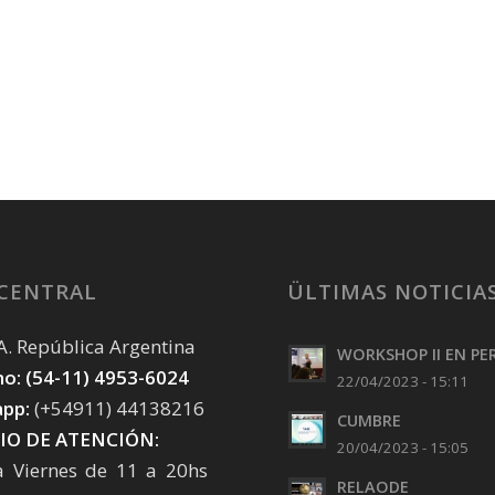
 CENTRAL
ÜLTIMAS NOTICIA
. A. República Argentina
WORKSHOP II EN PE
o: (54-11) 4953-6024
22/04/2023 - 15:11
pp:
(+54911) 44138216
CUMBRE
IO DE ATENCIÓN:
20/04/2023 - 15:05
a Viernes de 11 a 20hs
RELAODE